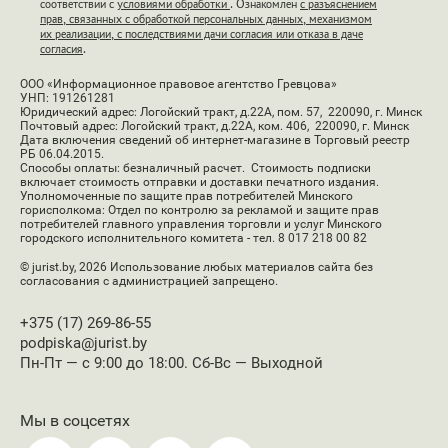
соответствии с
условиями обработки
. Ознакомлен
с разъяснением
прав, связанных с обработкой персональных данных, механизмом
их реализации, с последствиями дачи согласия или отказа в даче
согласия
.
ООО «Информационное правовое агентство Гревцова»
УНП: 191261281
Юридический адрес: Логойский тракт, д.22А, пом. 57, 220090, г. Минск
Почтовый адрес: Логойский тракт, д.22А, ком. 406, 220090, г. Минск
Дата включения сведений об интернет-магазине в Торговый реестр
РБ 06.04.2015.
Способы оплаты: безналичный расчет. Стоимость подписки
включает стоимость отправки и доставки печатного издания.
Уполномоченные по защите прав потребителей Минского
горисполкома: Отдел по контролю за рекламой и защите прав
потребителей главного управления торговли и услуг Минского
городского исполнительного комитета - тел. 8 017 218 00 82
© jurist.by, 2026
Использование любых материалов сайта без
согласования с администрацией запрещено.
+375 (17) 269-86-55
podpiska@jurist.by
Пн-Пт — с 9:00 до 18:00. Сб-Вс — Выходной
Мы в соцсетях