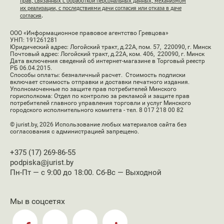
прав, связанных с обработкой персональных данных, механизмом
их реализации, с последствиями дачи согласия или отказа в даче
согласия
.
ООО «Информационное правовое агентство Гревцова»
УНП: 191261281
Юридический адрес: Логойский тракт, д.22А, пом. 57, 220090, г. Минск
Почтовый адрес: Логойский тракт, д.22А, ком. 406, 220090, г. Минск
Дата включения сведений об интернет-магазине в Торговый реестр
РБ 06.04.2015.
Способы оплаты: безналичный расчет. Стоимость подписки
включает стоимость отправки и доставки печатного издания.
Уполномоченные по защите прав потребителей Минского
горисполкома: Отдел по контролю за рекламой и защите прав
потребителей главного управления торговли и услуг Минского
городского исполнительного комитета - тел. 8 017 218 00 82
© jurist.by, 2026
Использование любых материалов сайта без
согласования с администрацией запрещено.
+375 (17) 269-86-55
podpiska@jurist.by
Пн-Пт — с 9:00 до 18:00. Сб-Вс — Выходной
Мы в соцсетях