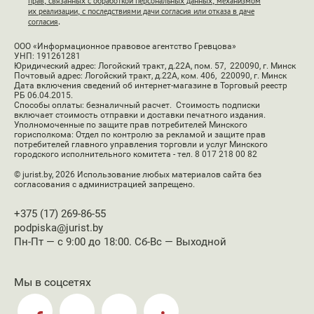
прав, связанных с обработкой персональных данных, механизмом
их реализации, с последствиями дачи согласия или отказа в даче
согласия
.
ООО «Информационное правовое агентство Гревцова»
УНП: 191261281
Юридический адрес: Логойский тракт, д.22А, пом. 57, 220090, г. Минск
Почтовый адрес: Логойский тракт, д.22А, ком. 406, 220090, г. Минск
Дата включения сведений об интернет-магазине в Торговый реестр
РБ 06.04.2015.
Способы оплаты: безналичный расчет. Стоимость подписки
включает стоимость отправки и доставки печатного издания.
Уполномоченные по защите прав потребителей Минского
горисполкома: Отдел по контролю за рекламой и защите прав
потребителей главного управления торговли и услуг Минского
городского исполнительного комитета - тел. 8 017 218 00 82
© jurist.by, 2026
Использование любых материалов сайта без
согласования с администрацией запрещено.
+375 (17) 269-86-55
podpiska@jurist.by
Пн-Пт — с 9:00 до 18:00. Сб-Вс — Выходной
Мы в соцсетях