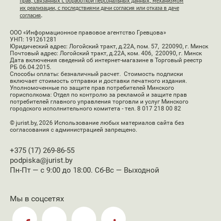
прав, связанных с обработкой персональных данных, механизмом
их реализации, с последствиями дачи согласия или отказа в даче
согласия
.
ООО «Информационное правовое агентство Гревцова»
УНП: 191261281
Юридический адрес: Логойский тракт, д.22А, пом. 57, 220090, г. Минск
Почтовый адрес: Логойский тракт, д.22А, ком. 406, 220090, г. Минск
Дата включения сведений об интернет-магазине в Торговый реестр
РБ 06.04.2015.
Способы оплаты: безналичный расчет. Стоимость подписки
включает стоимость отправки и доставки печатного издания.
Уполномоченные по защите прав потребителей Минского
горисполкома: Отдел по контролю за рекламой и защите прав
потребителей главного управления торговли и услуг Минского
городского исполнительного комитета - тел. 8 017 218 00 82
© jurist.by, 2026
Использование любых материалов сайта без
согласования с администрацией запрещено.
+375 (17) 269-86-55
podpiska@jurist.by
Пн-Пт — с 9:00 до 18:00. Сб-Вс — Выходной
Мы в соцсетях