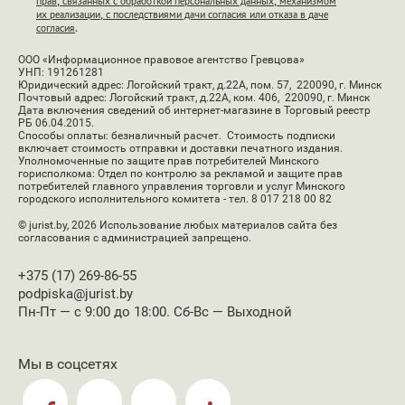
прав, связанных с обработкой персональных данных, механизмом
их реализации, с последствиями дачи согласия или отказа в даче
согласия
.
ООО «Информационное правовое агентство Гревцова»
УНП: 191261281
Юридический адрес: Логойский тракт, д.22А, пом. 57, 220090, г. Минск
Почтовый адрес: Логойский тракт, д.22А, ком. 406, 220090, г. Минск
Дата включения сведений об интернет-магазине в Торговый реестр
РБ 06.04.2015.
Способы оплаты: безналичный расчет. Стоимость подписки
включает стоимость отправки и доставки печатного издания.
Уполномоченные по защите прав потребителей Минского
горисполкома: Отдел по контролю за рекламой и защите прав
потребителей главного управления торговли и услуг Минского
городского исполнительного комитета - тел. 8 017 218 00 82
© jurist.by, 2026
Использование любых материалов сайта без
согласования с администрацией запрещено.
+375 (17) 269-86-55
podpiska@jurist.by
Пн-Пт — с 9:00 до 18:00. Сб-Вс — Выходной
Мы в соцсетях