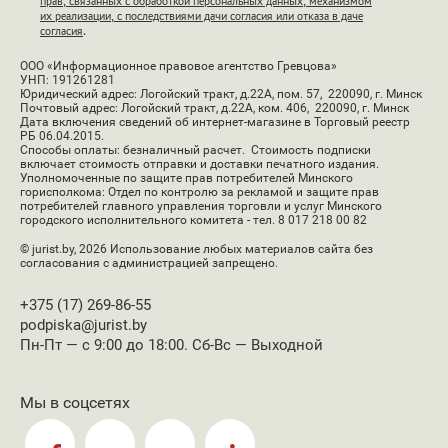
прав, связанных с обработкой персональных данных, механизмом
их реализации, с последствиями дачи согласия или отказа в даче
согласия
.
ООО «Информационное правовое агентство Гревцова»
УНП: 191261281
Юридический адрес: Логойский тракт, д.22А, пом. 57, 220090, г. Минск
Почтовый адрес: Логойский тракт, д.22А, ком. 406, 220090, г. Минск
Дата включения сведений об интернет-магазине в Торговый реестр
РБ 06.04.2015.
Способы оплаты: безналичный расчет. Стоимость подписки
включает стоимость отправки и доставки печатного издания.
Уполномоченные по защите прав потребителей Минского
горисполкома: Отдел по контролю за рекламой и защите прав
потребителей главного управления торговли и услуг Минского
городского исполнительного комитета - тел. 8 017 218 00 82
© jurist.by, 2026
Использование любых материалов сайта без
согласования с администрацией запрещено.
+375 (17) 269-86-55
podpiska@jurist.by
Пн-Пт — с 9:00 до 18:00. Сб-Вс — Выходной
Мы в соцсетях