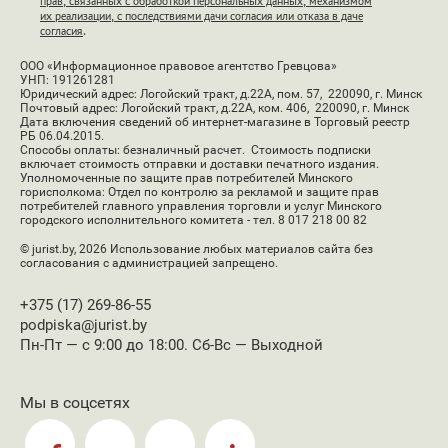
прав, связанных с обработкой персональных данных, механизмом
их реализации, с последствиями дачи согласия или отказа в даче
согласия
.
ООО «Информационное правовое агентство Гревцова»
УНП: 191261281
Юридический адрес: Логойский тракт, д.22А, пом. 57, 220090, г. Минск
Почтовый адрес: Логойский тракт, д.22А, ком. 406, 220090, г. Минск
Дата включения сведений об интернет-магазине в Торговый реестр
РБ 06.04.2015.
Способы оплаты: безналичный расчет. Стоимость подписки
включает стоимость отправки и доставки печатного издания.
Уполномоченные по защите прав потребителей Минского
горисполкома: Отдел по контролю за рекламой и защите прав
потребителей главного управления торговли и услуг Минского
городского исполнительного комитета - тел. 8 017 218 00 82
© jurist.by, 2026
Использование любых материалов сайта без
согласования с администрацией запрещено.
+375 (17) 269-86-55
podpiska@jurist.by
Пн-Пт — с 9:00 до 18:00. Сб-Вс — Выходной
Мы в соцсетях