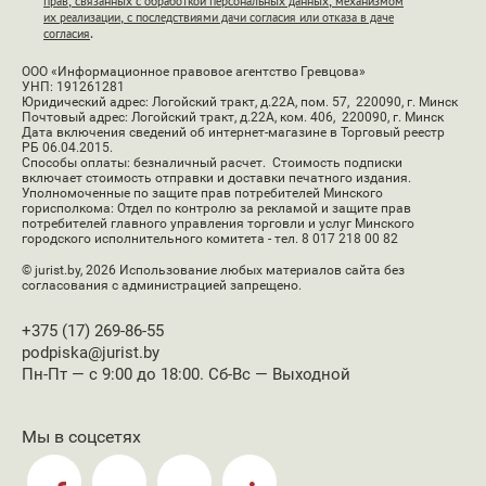
прав, связанных с обработкой персональных данных, механизмом
их реализации, с последствиями дачи согласия или отказа в даче
согласия
.
ООО «Информационное правовое агентство Гревцова»
УНП: 191261281
Юридический адрес: Логойский тракт, д.22А, пом. 57, 220090, г. Минск
Почтовый адрес: Логойский тракт, д.22А, ком. 406, 220090, г. Минск
Дата включения сведений об интернет-магазине в Торговый реестр
РБ 06.04.2015.
Способы оплаты: безналичный расчет. Стоимость подписки
включает стоимость отправки и доставки печатного издания.
Уполномоченные по защите прав потребителей Минского
горисполкома: Отдел по контролю за рекламой и защите прав
потребителей главного управления торговли и услуг Минского
городского исполнительного комитета - тел. 8 017 218 00 82
© jurist.by, 2026
Использование любых материалов сайта без
согласования с администрацией запрещено.
+375 (17) 269-86-55
podpiska@jurist.by
Пн-Пт — с 9:00 до 18:00. Сб-Вс — Выходной
Мы в соцсетях